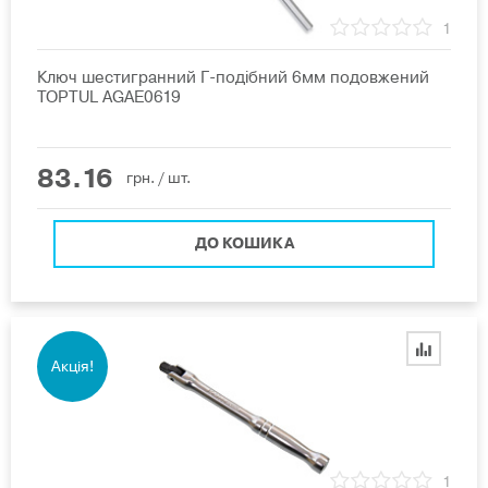
1
Ключ шестигранний Г-подібний 6мм подовжений
TOPTUL AGAE0619
83.16
грн.
/ шт.
ДО КОШИКА
Акція!
1