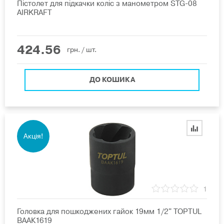
Пістолет для підкачки коліс з манометром STG-08
AIRKRAFT
424.56
грн.
/ шт.
ДО КОШИКА
Акція!
1
Головка для пошкоджених гайок 19мм 1/2" TOPTUL
BAAК1619