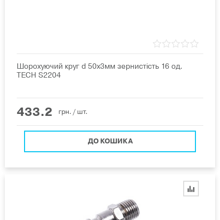
Шорохуючий круг d 50х3мм зернистість 16 од.
TECH S2204
433.2
грн.
/ шт.
ДО КОШИКА