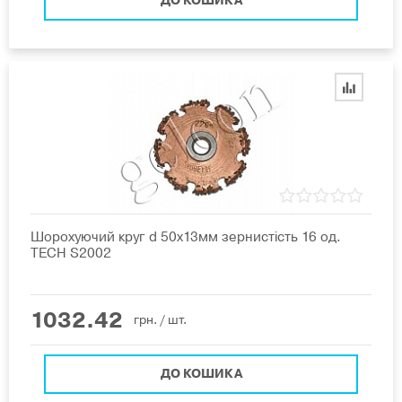
ДО КОШИКА
Шорохуючий круг d 50х13мм зернистість 16 од.
TECH S2002
1032.42
грн.
/ шт.
ДО КОШИКА