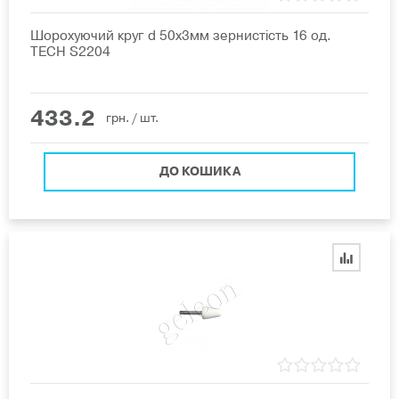
Шорохуючий круг d 50х3мм зернистість 16 од.
TECH S2204
433.2
грн.
/ шт.
ДО КОШИКА