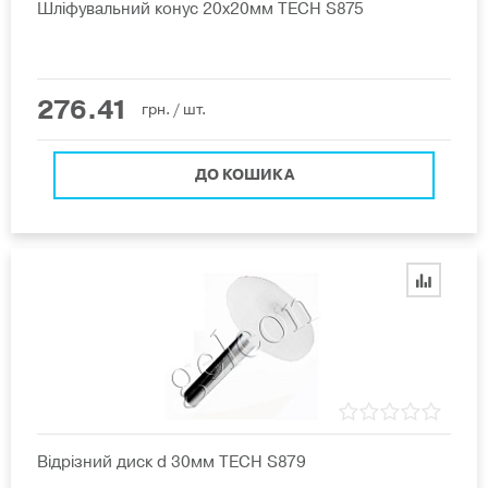
Шліфувальний конус 20х20мм TECH S875
276.41
грн.
/ шт.
ДО КОШИКА
Відрізний диск d 30мм TECH S879