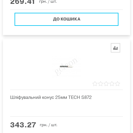
269.41
грн.
/ шт.
ДО КОШИКА
Шліфувальний конус 25мм TECH S872
343.27
грн.
/ шт.