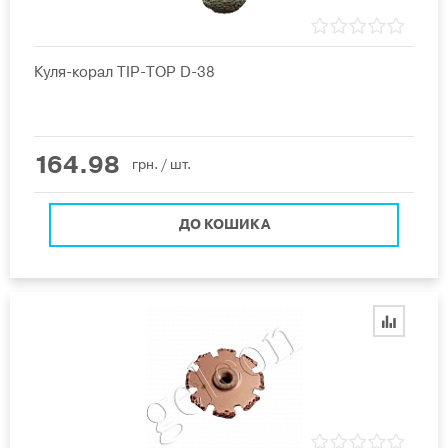
Куля-корал ТIP-ТОР D-38
164.98
грн.
/ шт.
ДО КОШИКА