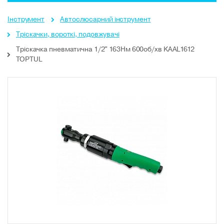
Інструмент
Автослюсарний інструмент
Тріскачки, вороткі, подовжувачі
Тріскачка пневматична 1/2" 163Нм 600об/хв KAAL1612
TOPTUL