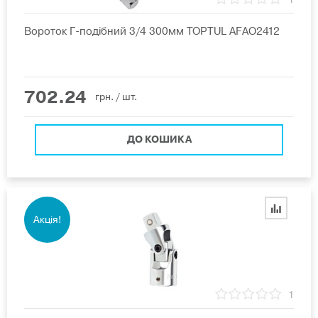
Вороток Г-подібний 3/4 300мм TOPTUL AFАО2412
702.24
грн.
/ шт.
ДО КОШИКА
Акція!
1