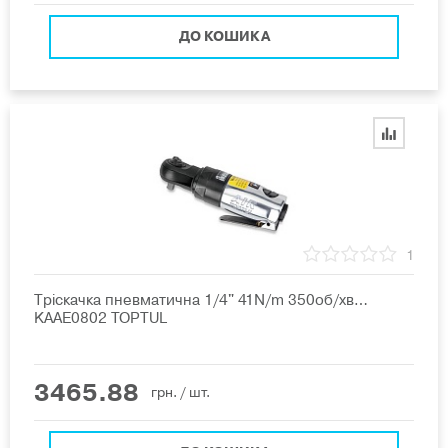
ДО КОШИКА
1
Тріскачка пневматична 1/4" 41N/m 350об/хв…
KAAE0802 TOPTUL
3465.88
грн.
/ шт.