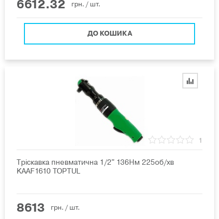
6612.32
грн.
/ шт.
ДО КОШИКА
1
Тріскавка пневматична 1/2" 136Нм 225об/хв
KAAF1610 TOPTUL
8613
грн.
/ шт.