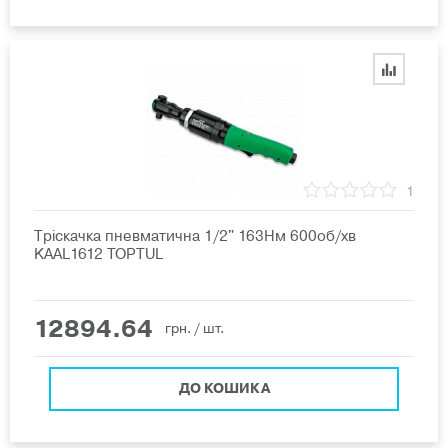
1
Тріскачка пневматична 1/2" 163Нм 600об/хв
KAAL1612 TOPTUL
12894.64
грн.
/ шт.
ДО КОШИКА