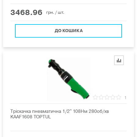
3468.96
грн.
/ шт.
ДО КОШИКА
1
Тріскачка пневматична 1/2" 108Нм 280об/хв
KAAF1608 TOPTUL