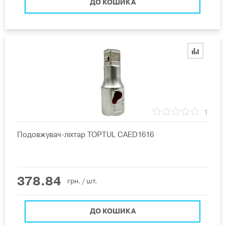
ДО КОШИКА
1
Подовжувач-ліхтар TOPTUL CAED1616
378.84
грн.
/ шт.
ДО КОШИКА