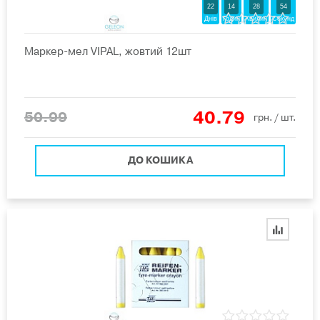
22
14
28
53
Днів
Годин
Хвилин
Секунд
Маркер-мел VIPAL, жовтий 12шт
40.79
50.99
грн.
/ шт.
ДО КОШИКА