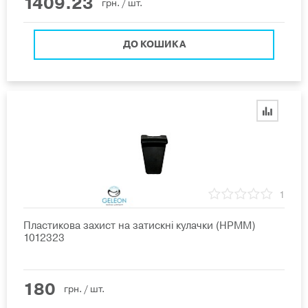
1409.23
грн.
/ шт.
ДО КОШИКА
1
Пластикова захист на затискні кулачки (НРММ)
1012323
180
грн.
/ шт.