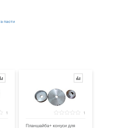
 та пасти
1
1
Планшайба+ конуси для