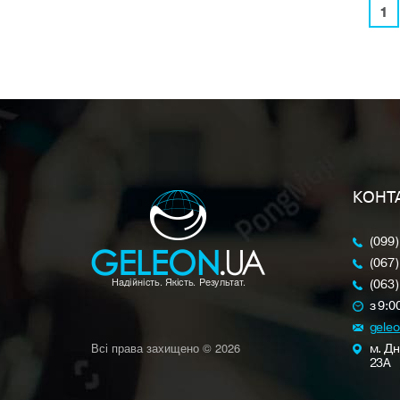
1
КОНТ
(099)
(067)
(063)
з 9:0
gele
Всі права захищено © 2026
м. Дн
23A