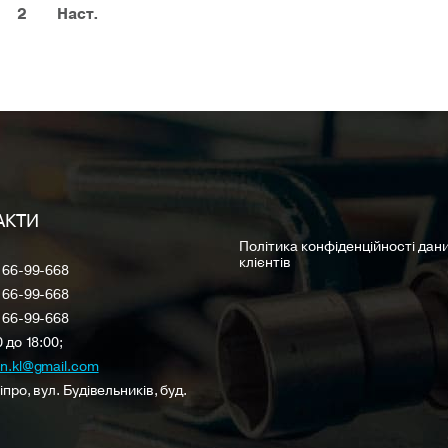
2
Наст.
АКТИ
Політика конфіденційності дан
клієнтів
 66-99-668
 66-99-668
 66-99-668
0 до 18:00;
on.kl@gmail.com
іпро, вул. Будівельників, буд.