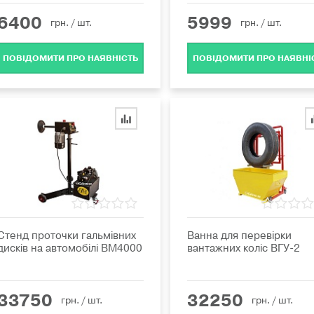
6400
5999
грн.
/ шт.
грн.
/ шт.
ПОВІДОМИТИ ПРО НАЯВНІСТЬ
ПОВІДОМИТИ ПРО НАЯВНІ
Стенд проточки гальмівних
Ванна для перевірки
дисків на автомобілі BM4000
вантажних коліс ВГУ-2
33750
32250
грн.
/ шт.
грн.
/ шт.