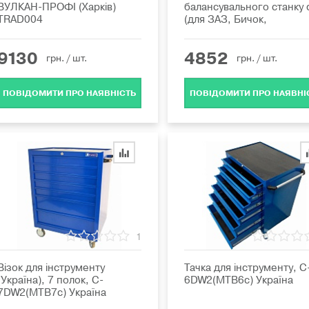
ВУЛКАН-ПРОФІ (Харків)
балансувального станку 
TRAD004
(для ЗАЗ, Бичок,
9130
4852
грн.
/ шт.
грн.
/ шт.
ПОВІДОМИТИ ПРО НАЯВНІСТЬ
ПОВІДОМИТИ ПРО НАЯВНІ
1
Візок для інструменту
Тачка для інструменту, C
(Україна), 7 полок, C-
6DW2(MTB6c) Україна
7DW2(MTB7c) Україна