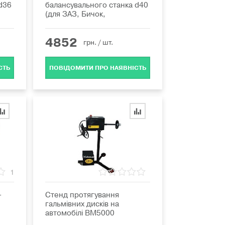
d36
балансувального станка d40
(для ЗАЗ, Бичок,
4852
грн.
/ шт.
СТЬ
ПОВІДОМИТИ ПРО НАЯВНІСТЬ
1
-
Стенд протягування
гальмівних дисків на
автомобілі BM5000