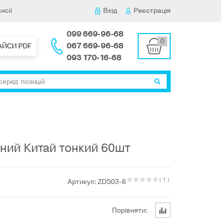
нсії
Вхід
Реєстрація
099 669-96-68
0
067 669-96-68
АЙСИ PDF
093 170-16-68
ий Китай тонкий 60шт
( 1 )
Артикул: ZDS03-8
Порівняти: