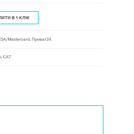
ПИТИ В 1 КЛІК
VISA/Mastercard, Приват24
і, САТ