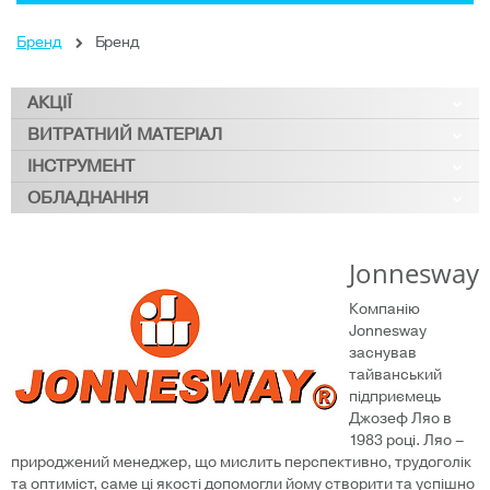
Бренд
Бренд
АКЦІЇ
ВИТРАТНИЙ МАТЕРІАЛ
ІНСТРУМЕНТ
ОБЛАДНАННЯ
Jonnesway
Компанію
Jonnesway
заснував
тайванський
підприємець
Джозеф Ляо в
1983 році. Ляо –
природжений менеджер, що мислить перспективно, трудоголік
та оптиміст, саме ці якості допомогли йому створити та успішно